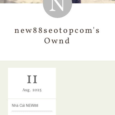
new88seotopcom's
Ownd
11
Aug
2025
Nhà Cái NEW88