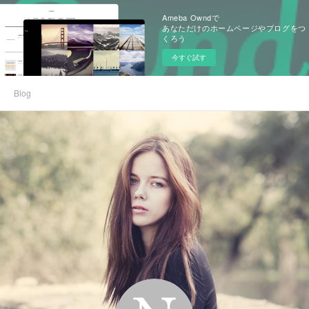
Ameba Owndで
あなただけのホームページやブログをつ
くろう
今すぐ試す
Blog